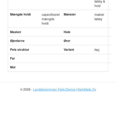
tabby &
hvid
Mængde hvidt
Mønster
uspecificeret
makrel
mængde
tabby
hvidt
Masket
Hale
Øjenfarve
Ører
Pels struktur
Variant
Nej
Far
Mor
© 2026 -
Landsforeningen Felis Danica
|
Kehätieto Oy