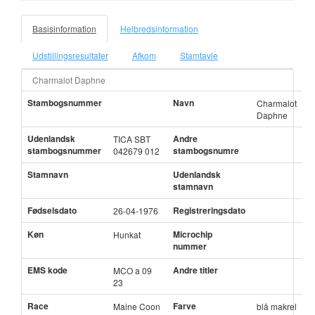
Basisinformation
Helbredsinformation
Udstillingsresultater
Afkom
Stamtavle
Charmalot Daphne
Stambogsnummer
Navn
Charmalot
Daphne
Udenlandsk
Andre
TICA SBT
stambogsnummer
stambogsnumre
042679 012
Stamnavn
Udenlandsk
stamnavn
Fødselsdato
Registreringsdato
26-04-1976
Køn
Microchip
Hunkat
nummer
EMS kode
Andre titler
MCO a 09
23
Race
Farve
Maine Coon
blå makrel