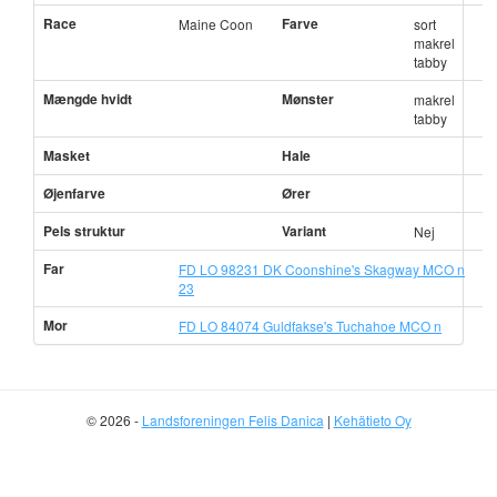
Race
Farve
Maine Coon
sort
makrel
tabby
Mængde hvidt
Mønster
makrel
tabby
Masket
Hale
Øjenfarve
Ører
Pels struktur
Variant
Nej
Far
FD LO 98231 DK Coonshine's Skagway MCO n
23
Mor
FD LO 84074 Guldfakse's Tuchahoe MCO n
© 2026 -
Landsforeningen Felis Danica
|
Kehätieto Oy