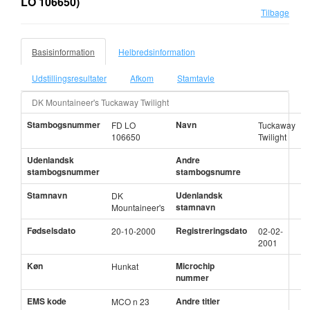
LO 106650)
Tilbage
Basisinformation
Helbredsinformation
Udstillingsresultater
Afkom
Stamtavle
DK Mountaineer's Tuckaway Twilight
Stambogsnummer
Navn
FD LO
Tuckaway
106650
Twilight
Udenlandsk
Andre
stambogsnummer
stambogsnumre
Stamnavn
Udenlandsk
DK
stamnavn
Mountaineer's
Fødselsdato
Registreringsdato
20-10-2000
02-02-
2001
Køn
Microchip
Hunkat
nummer
EMS kode
Andre titler
MCO n 23