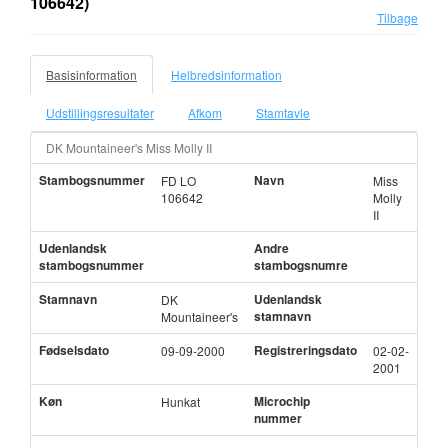
106642)
Tilbage
Basisinformation
Helbredsinformation
Udstillingsresultater
Afkom
Stamtavle
DK Mountaineer's Miss Molly II
Stambogsnummer
Navn
FD LO
Miss
106642
Molly
II
Udenlandsk
Andre
stambogsnummer
stambogsnumre
Stamnavn
Udenlandsk
DK
stamnavn
Mountaineer's
Fødselsdato
Registreringsdato
09-09-2000
02-02-
2001
Køn
Microchip
Hunkat
nummer