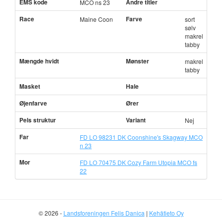
EMS kode
Andre titler
MCO ns 23
Race
Farve
Maine Coon
sort
sølv
makrel
tabby
Mængde hvidt
Mønster
makrel
tabby
Masket
Hale
Øjenfarve
Ører
Pels struktur
Variant
Nej
Far
FD LO 98231 DK Coonshine's Skagway MCO
n 23
Mor
FD LO 70475 DK Cozy Farm Utopia MCO fs
22
© 2026 -
Landsforeningen Felis Danica
|
Kehätieto Oy