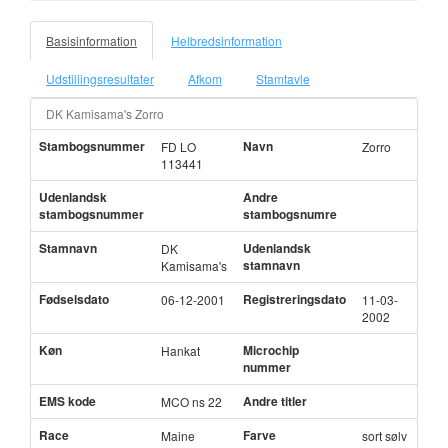
Basisinformation
Helbredsinformation
Udstillingsresultater
Afkom
Stamtavle
DK Kamisama's Zorro
Stambogsnummer
Navn
FD LO
Zorro
113441
Udenlandsk
Andre
stambogsnummer
stambogsnumre
Stamnavn
Udenlandsk
DK
stamnavn
Kamisama's
Fødselsdato
Registreringsdato
06-12-2001
11-03-
2002
Køn
Microchip
Hankat
nummer
EMS kode
Andre titler
MCO ns 22
Race
Farve
Maine
sort sølv