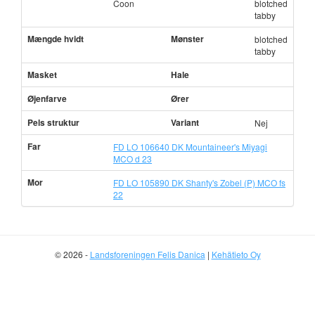
Coon
blotched
tabby
Mængde hvidt
Mønster
blotched
tabby
Masket
Hale
Øjenfarve
Ører
Pels struktur
Variant
Nej
Far
FD LO 106640 DK Mountaineer's Miyagi
MCO d 23
Mor
FD LO 105890 DK Shanty's Zobel (P) MCO fs
22
© 2026 -
Landsforeningen Felis Danica
|
Kehätieto Oy