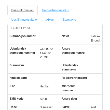
Basisinformation
Helbredsinformation
Udstillingsresultater
Afkom
Stamtavle
Felitan Elrond
Stambogsnummer
Navn
Felitan
Elrond
Udenlandsk
Andre
CFA 0272-
stambogsnummer
stambogsnumre
1142901
V0798
Stamnavn
Udenlandsk
stamnavn
Fødselsdato
Registreringsdato
Køn
Microchip
Hankat
nummer
EMS kode
Andre titler
SIA n
Race
Farve
Siameser
sort