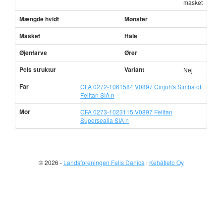
masket
Mængde hvidt
Mønster
Masket
Hale
Øjenfarve
Ører
Pels struktur
Variant
Nej
Far
CFA 0272-1061584 V0897 Cinjoh's Simba of
Felitan SIA n
Mor
CFA 0273-1023115 V0897 Felitan
Supersealia SIA n
© 2026 -
Landsforeningen Felis Danica
|
Kehätieto Oy