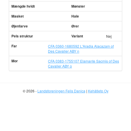
Mængde hvidt
Mønster
Masket
Hale
Øjenfarve
Ører
Pels struktur
Variant
Nej
Far
CFA 0360-1680592 L'Aradia Alacazam of
Des Cavalier ABY n
Mor
CFA 0383-1755107 Elamante Sacmis of Des
Cavalier ABY o
© 2026 -
Landsforeningen Felis Danica
|
Kehätieto Oy