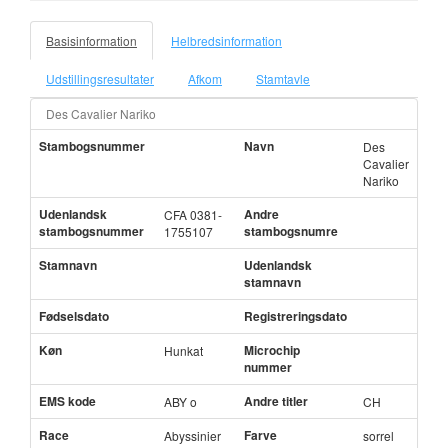
Basisinformation
Helbredsinformation
Udstillingsresultater
Afkom
Stamtavle
Des Cavalier Nariko
Stambogsnummer
Navn
Des
Cavalier
Nariko
Udenlandsk
Andre
CFA 0381-
stambogsnummer
stambogsnumre
1755107
Stamnavn
Udenlandsk
stamnavn
Fødselsdato
Registreringsdato
Køn
Microchip
Hunkat
nummer
EMS kode
Andre titler
ABY o
CH
Race
Farve
Abyssinier
sorrel