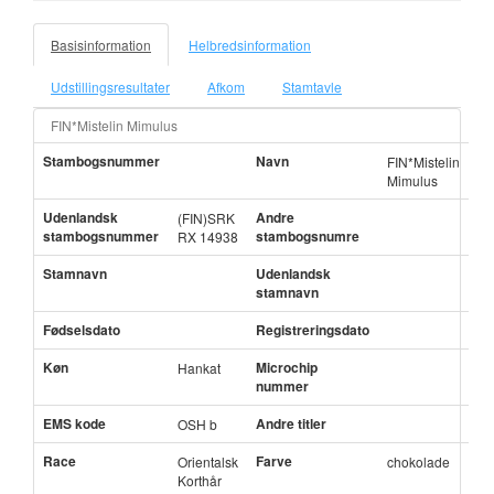
Basisinformation
Helbredsinformation
Udstillingsresultater
Afkom
Stamtavle
FIN*Mistelin Mimulus
Stambogsnummer
Navn
FIN*Mistelin
Mimulus
Udenlandsk
Andre
(FIN)SRK
stambogsnummer
stambogsnumre
RX 14938
Stamnavn
Udenlandsk
stamnavn
Fødselsdato
Registreringsdato
Køn
Microchip
Hankat
nummer
EMS kode
Andre titler
OSH b
Race
Farve
Orientalsk
chokolade
Korthår