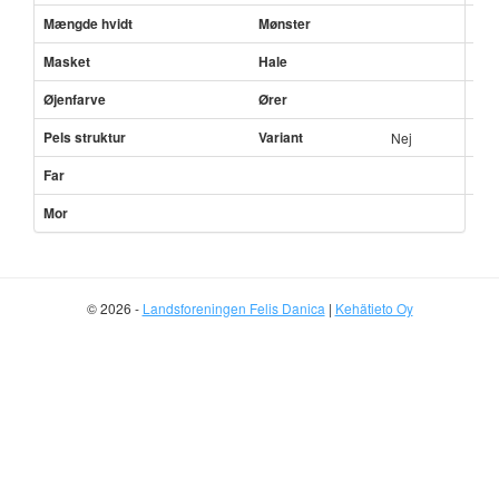
Mængde hvidt
Mønster
Masket
Hale
Øjenfarve
Ører
Pels struktur
Variant
Nej
Far
Mor
© 2026 -
Landsforeningen Felis Danica
|
Kehätieto Oy