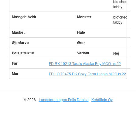
blotched
tabby
Mængde hvidt
Mønster
blotched
tabby
Masket
Hale
Øjenfarve
Ører
Pels struktur
Variant
Nej
Far
FD RX 10213 Tara's Alaska Boy MCO ns 22
Mor
FD LO 70475 DK Cozy Farm Utopia MCO fs 22
© 2026 -
Landsforeningen Felis Danica
|
Kehätieto Oy