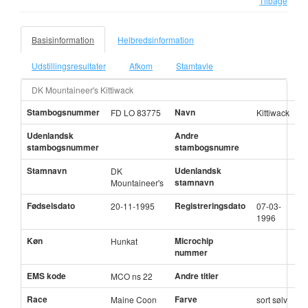
Tilbage
Basisinformation
Helbredsinformation
Udstillingsresultater
Afkom
Stamtavle
DK Mountaineer's Kittiwack
Stambogsnummer
Navn
FD LO 83775
Kittiwack
Udenlandsk
Andre
stambogsnummer
stambogsnumre
Stamnavn
Udenlandsk
DK
stamnavn
Mountaineer's
Fødselsdato
Registreringsdato
20-11-1995
07-03-
1996
Køn
Microchip
Hunkat
nummer
EMS kode
Andre titler
MCO ns 22
Race
Farve
Maine Coon
sort sølv