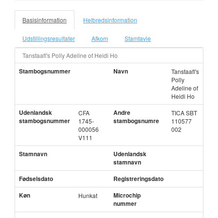
Basisinformation
Helbredsinformation
Udstillingsresultater
Afkom
Stamtavle
Tanstaafl's Polly Adeline of Heidi Ho
Stambogsnummer
Navn
Tanstaafl's
Polly
Adeline of
Heidi Ho
Udenlandsk
Andre
CFA
TICA SBT
stambogsnummer
stambogsnumre
1745-
110577
000056
002
V111
Stamnavn
Udenlandsk
stamnavn
Fødselsdato
Registreringsdato
Køn
Microchip
Hunkat
nummer