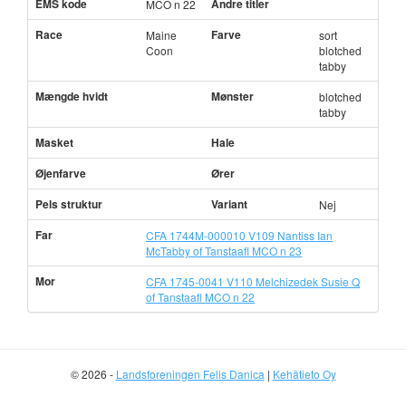
EMS kode
Andre titler
MCO n 22
Race
Farve
Maine
sort
Coon
blotched
tabby
Mængde hvidt
Mønster
blotched
tabby
Masket
Hale
Øjenfarve
Ører
Pels struktur
Variant
Nej
Far
CFA 1744M-000010 V109 Nantiss Ian
McTabby of Tanstaafl MCO n 23
Mor
CFA 1745-0041 V110 Melchizedek Susie Q
of Tanstaafl MCO n 22
© 2026 -
Landsforeningen Felis Danica
|
Kehätieto Oy