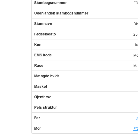
Stambogsnummer
FD
Udenlandsk stambogsnummer
Stamnavn
DK
Fødselsdato
25
Køn
Hu
EMS kode
MC
Race
Ma
Mængde hvidt
Masket
Øjenfarve
Pels struktur
Far
FD
Mor
FD