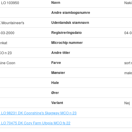
Navn
 LO 103950
Naki
Andre stambogsnumre
Udenlandsk stamnavn
 Mountaineer's
Registreringsdato
-03-2000
04-0
Microchip nummer
nkat
Andre titler
O n 23
Farve
ine Coon
sort
Mønster
makr
Hale
Ører
Variant
Nej
 LO 98231 DK Coonshine's Skagway MCO n 23
 LO 70475 DK Cozy Farm Utopia MCO fs 22