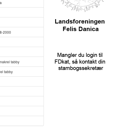
a
8-2000
 makrel tabby
el tabby