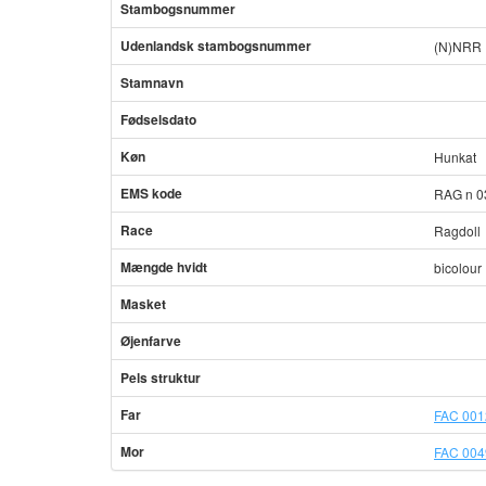
Stambogsnummer
Udenlandsk stambogsnummer
(N)NRR 
Stamnavn
Fødselsdato
Køn
Hunkat
EMS kode
RAG n 0
Race
Ragdoll
Mængde hvidt
bicolour
Masket
Øjenfarve
Pels struktur
Far
FAC 001
Mor
FAC 0049