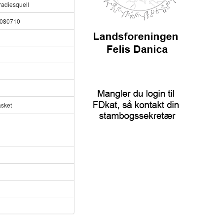
adiesquell
9080710
asket