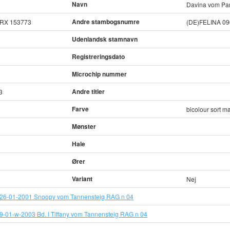
Navn
Davina vom Par
Andre stambogsnumre
RX 153773
(DE)FELINA 0
Udenlandsk stamnavn
Registreringsdato
Microchip nummer
Andre titler
3
Farve
bicolour sort m
Mønster
Hale
Ører
Variant
Nej
26-01-2001 Snoopy vom Tannensteig RAG n 04
-01-w-2003 Bd. I Tiffany vom Tannensteig RAG n 04