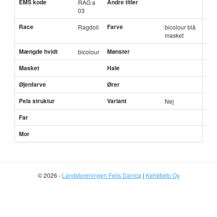
EMS kode
Andre titler
RAG a
03
Race
Farve
Ragdoll
bicolour blå
masket
Mængde hvidt
Mønster
bicolour
Masket
Hale
Øjenfarve
Ører
Pels struktur
Variant
Nej
Far
Mor
© 2026 -
Landsforeningen Felis Danica
|
Kehätieto Oy