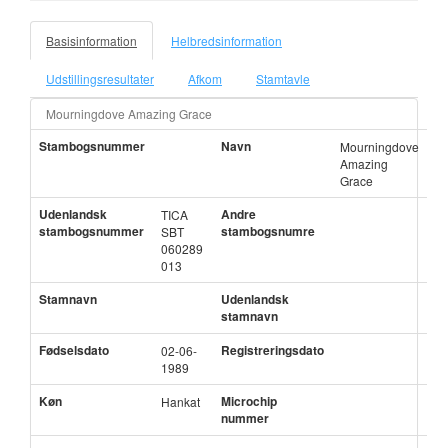
Basisinformation
Helbredsinformation
Udstillingsresultater
Afkom
Stamtavle
Mourningdove Amazing Grace
Stambogsnummer
Navn
Mourningdove
Amazing
Grace
Udenlandsk
Andre
TICA
stambogsnummer
stambogsnumre
SBT
060289
013
Stamnavn
Udenlandsk
stamnavn
Fødselsdato
Registreringsdato
02-06-
1989
Køn
Microchip
Hankat
nummer