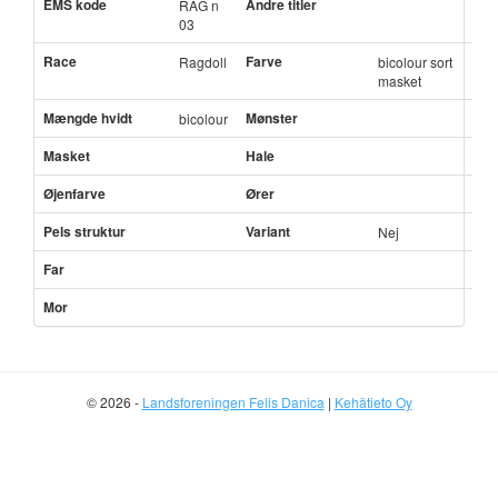
EMS kode
Andre titler
RAG n
03
Race
Farve
Ragdoll
bicolour sort
masket
Mængde hvidt
Mønster
bicolour
Masket
Hale
Øjenfarve
Ører
Pels struktur
Variant
Nej
Far
Mor
© 2026 -
Landsforeningen Felis Danica
|
Kehätieto Oy