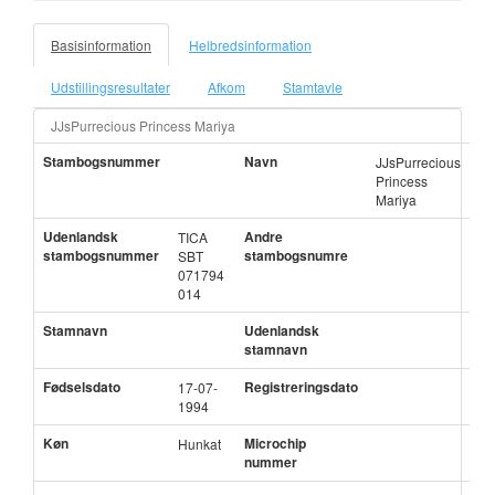
Basisinformation
Helbredsinformation
Udstillingsresultater
Afkom
Stamtavle
JJsPurrecious Princess Mariya
Stambogsnummer
Navn
JJsPurrecious
Princess
Mariya
Udenlandsk
Andre
TICA
stambogsnummer
stambogsnumre
SBT
071794
014
Stamnavn
Udenlandsk
stamnavn
Fødselsdato
Registreringsdato
17-07-
1994
Køn
Microchip
Hunkat
nummer