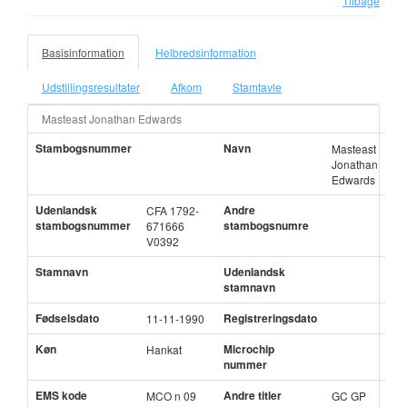
Tilbage
Basisinformation
Helbredsinformation
Udstillingsresultater
Afkom
Stamtavle
Masteast Jonathan Edwards
Stambogsnummer
Navn
Masteast
Jonathan
Edwards
Udenlandsk
Andre
CFA 1792-
stambogsnummer
stambogsnumre
671666
V0392
Stamnavn
Udenlandsk
stamnavn
Fødselsdato
Registreringsdato
11-11-1990
Køn
Microchip
Hankat
nummer
EMS kode
Andre titler
MCO n 09
GC GP