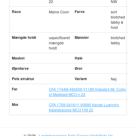
22
NW
Race
Farve
Maine Coon
sort
blotched
tabby &
hvid
Mængde hvidt
Mønster
uspecificeret
blotched
mængde
tabby
hvidt
Masket
Hale
Øjenfarve
Ører
Pels struktur
Variant
Nej
Far
CFA 1744M-494506 V1189 Kiskata's Mr. Corky
of Masteast MCO n 23
Mor
CFA 1759-541611 V0690 Kanab Luanne's
Kaleidoscope MCO f 09 22
© 2026 -
Landsforeningen Felis Danica
|
Kehätieto Oy