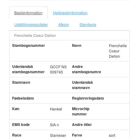
Basisinformation
Helbredsinformation
Udstillingsresultater
Afkom
Stamtavle
Frenchelle Coeur Delion
Stambogsnummer
Navn
Frenchelle
Coeur
Delion
Udenlandsk
Andre
GCCF NS
stambogsnummer
stambogsnumre
009745
Stamnavn
Udenlandsk
stamnavn
Fødselsdato
Registreringsdato
Køn
Microchip
Hankat
nummer
EMS kode
Andre titler
SIA n
Race
Farve
Siameser
sort