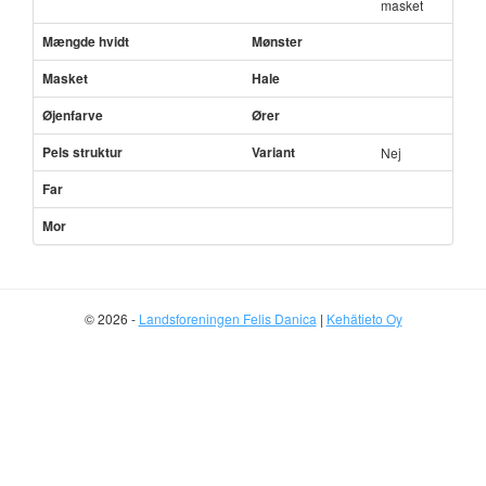
masket
Mængde hvidt
Mønster
Masket
Hale
Øjenfarve
Ører
Pels struktur
Variant
Nej
Far
Mor
© 2026 -
Landsforeningen Felis Danica
|
Kehätieto Oy