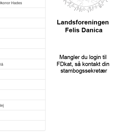
Okonor Hades
lå
Nej