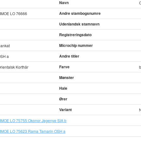
Navn
Andre stambogsnumre
MOE LO 76666
Udenlandsk stamnavn
Registreringsdato
Microchip nummer
ankat
Andre titler
SH a
Farve
rientalsk Korthår
b
Mønster
Hale
Ører
Variant
MOE LO 75755 Okonor Jegenye SIA b
MOE LO 75623 Rama Tamarin OSH a