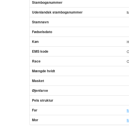
Stambogsnummer
Udenlandsk stambogsnummer
M
Stamnavn
Fødselsdato
Køn
H
EMS kode
O
Race
O
Mængde hvidt
Masket
Øjenfarve
Pels struktur
Far
M
Mor
M