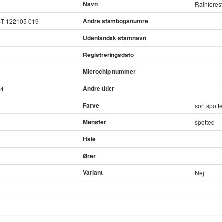
Navn
Rainforest
Andre stambogsnumre
BT 122105 019
Udenlandsk stamnavn
Registreringsdato
Microchip nummer
Andre titler
24
Farve
sort spott
Mønster
spotted
Hale
Ører
Variant
Nej