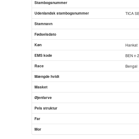
Stambogsnummer
Udenlandsk stambogsnummer
TICA S
Stamnavn
Fødselsdato
Køn
Hankat
EMS kode
BEN n 
Race
Bengal
Mængde hvidt
Masket
Øjenfarve
Pels struktur
Far
Mor