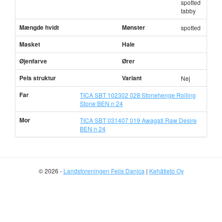
spotted
tabby
Mængde hvidt
Mønster
spotted
Masket
Hale
Øjenfarve
Ører
Pels struktur
Variant
Nej
Far
TICA SBT 102302 028 Stonehenge Rolling
Stone BEN n 24
Mor
TICA SBT 031407 019 Awagati Raw Desire
BEN n 24
© 2026 -
Landsforeningen Felis Danica
|
Kehätieto Oy