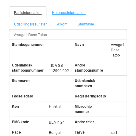
Basisinformation
Helbredsinformation
Udstillingsresultater
Afkom
Stamtavle
Awagati Rose Tatoo
Stambogsnummer
Navn
Awagati
Rose
Tatoo
Udenlandsk
Andre
TICA SBT
stambogsnummer
stambogsnumre
112909 002
Stamnavn
Udenlandsk
stamnavn
Fødselsdato
Registreringsdato
Køn
Microchip
Hunkat
nummer
EMS kode
Andre titler
BEN n 24
Race
Farve
Bengal
sort