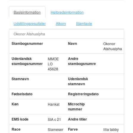
Basisinformation
Helbredsinformation
Udstillingsresultater
Afkom
Stamtavle
Okonor Atahualpha
Stambogsnummer
Navn
Okonor
Atahualpha
Udenlandsk
Andre
MMOE
stambogsnummer
stambogsnumre
LO
45628
Stamnavn
Udenlandsk
stamnavn
Fødselsdato
Registreringsdato
Køn
Microchip
Hankat
nummer
EMS kode
Andre titler
SIA c 21
Race
Farve
Siameser
lilla tabby