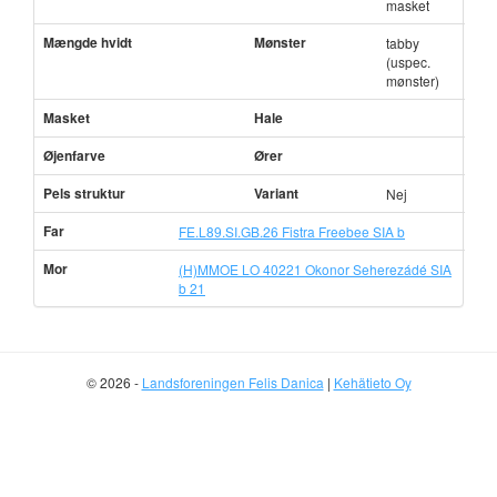
masket
Mængde hvidt
Mønster
tabby
(uspec.
mønster)
Masket
Hale
Øjenfarve
Ører
Pels struktur
Variant
Nej
Far
FE.L89.SI.GB.26 Fistra Freebee SIA b
Mor
(H)MMOE LO 40221 Okonor Seherezádé SIA
b 21
© 2026 -
Landsforeningen Felis Danica
|
Kehätieto Oy