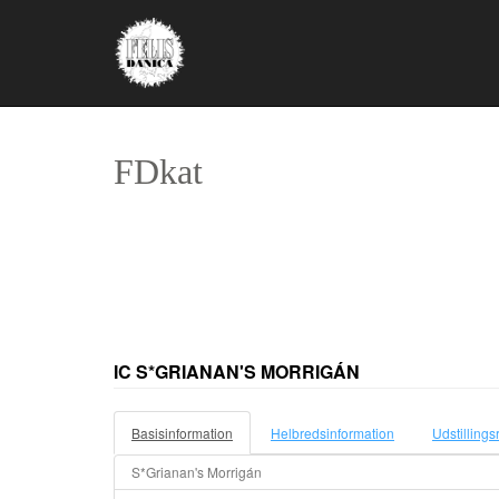
FDkat
IC S*GRIANAN'S MORRIGÁN
Basisinformation
Helbredsinformation
Udstillings
S*Grianan's Morrigán