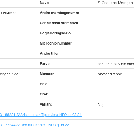
Navn
S*Grianan's Morrigán
Andre stambogsnumre
O 204392
Udenlandsk stamnavn
Registreringsdato
Microchip nummer
Andre titler
Farve
sort tortie sølv blotch
Mønster
mængde hvidt
blotched tabby
Hale
Ører
Variant
Nej
186221 S*Aristo Limaz Tiger Jima NFO ds 03 24
177244 S*Redtail's Konfetti NFO g 09 22