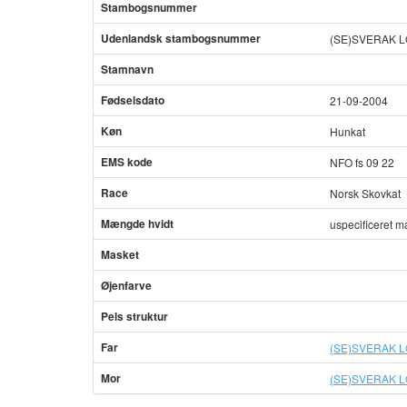
Stambogsnummer
Udenlandsk stambogsnummer
(SE)SVERAK L
Stamnavn
Fødselsdato
21-09-2004
Køn
Hunkat
EMS kode
NFO fs 09 22
Race
Norsk Skovkat
Mængde hvidt
uspecificeret 
Masket
Øjenfarve
Pels struktur
Far
(SE)SVERAK LO 
Mor
(SE)SVERAK LO 