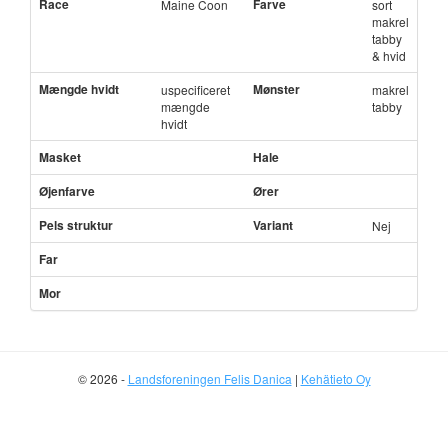
Race
Farve
Maine Coon
sort
makrel
tabby
& hvid
Mængde hvidt
Mønster
uspecificeret
makrel
mængde
tabby
hvidt
Masket
Hale
Øjenfarve
Ører
Pels struktur
Variant
Nej
Far
Mor
© 2026 -
Landsforeningen Felis Danica
|
Kehätieto Oy