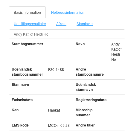
Basisinformation
Helbredsinformation
Udstillingsresultater
Afkom
Stamtavle
Andy Katt of Heidi Ho
Stambogsnummer
Navn
Andy
Katt of
Heidi
Ho
Udenlandsk
Andre
F20-1488
stambogsnummer
stambogsnumre
Stamnavn
Udenlandsk
stamnavn
Fødselsdato
Registreringsdato
Køn
Microchip
Hankat
nummer
EMS kode
Andre titler
MCO n 09 23