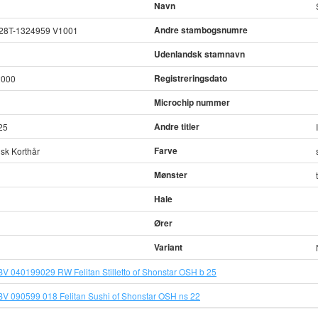
Navn
Andre stambogsnumre
28T-1324959 V1001
Udenlandsk stamnavn
Registreringsdato
2000
Microchip nummer
Andre titler
25
Farve
lsk Korthår
Mønster
Hale
Ører
Variant
V 040199029 RW Felitan Stilletto of Shonstar OSH b 25
V 090599 018 Felitan Sushi of Shonstar OSH ns 22