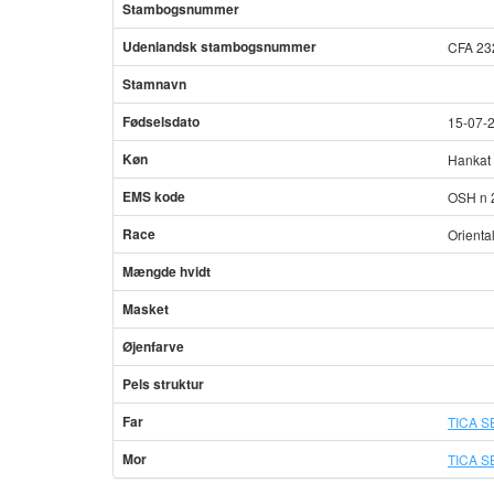
Stambogsnummer
Udenlandsk stambogsnummer
CFA 23
Stamnavn
Fødselsdato
15-07-
Køn
Hankat
EMS kode
OSH n 
Race
Orienta
Mængde hvidt
Masket
Øjenfarve
Pels struktur
Far
TICA SB
Mor
TICA SB