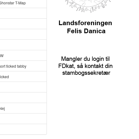
Shonstar T-Map
IW
sort ticked tabby
ticked
Nej