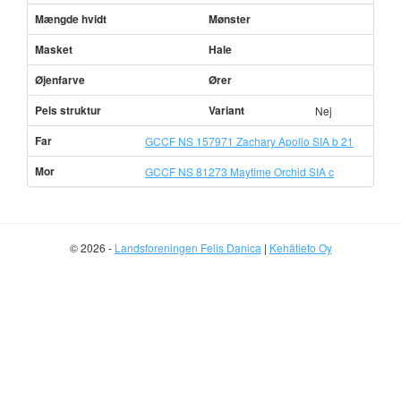
Mængde hvidt
Mønster
Masket
Hale
Øjenfarve
Ører
Pels struktur
Variant
Nej
Far
GCCF NS 157971 Zachary Apollo SIA b 21
Mor
GCCF NS 81273 Maytime Orchid SIA c
© 2026 -
Landsforeningen Felis Danica
|
Kehätieto Oy