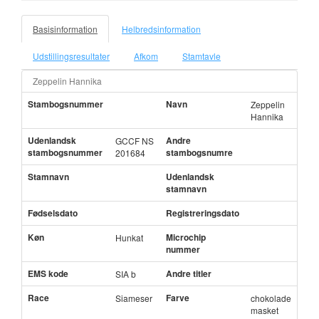
Basisinformation
Helbredsinformation
Udstillingsresultater
Afkom
Stamtavle
Zeppelin Hannika
Stambogsnummer
Navn
Zeppelin
Hannika
Udenlandsk
Andre
GCCF NS
stambogsnummer
stambogsnumre
201684
Stamnavn
Udenlandsk
stamnavn
Fødselsdato
Registreringsdato
Køn
Microchip
Hunkat
nummer
EMS kode
Andre titler
SIA b
Race
Farve
Siameser
chokolade
masket