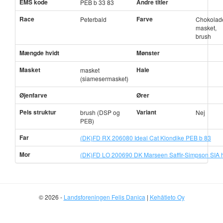
EMS kode
Andre titler
PEB b 33 83
Race
Farve
Peterbald
Chokolad
masket,
brush
Mængde hvidt
Mønster
Masket
Hale
masket
(siamesermasket)
Øjenfarve
Ører
Pels struktur
Variant
brush (DSP og
Nej
PEB)
Far
(DK)FD RX 206080 Ideal Cat Klondike PEB b 83
Mor
(DK)FD LO 200690 DK Marseen Saffir-Simpson SIA 
© 2026 -
Landsforeningen Felis Danica
|
Kehätieto Oy