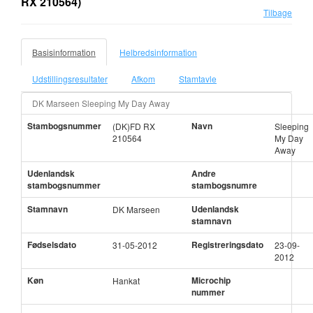
RX 210564)
Tilbage
Basisinformation
Helbredsinformation
Udstillingsresultater
Afkom
Stamtavle
DK Marseen Sleeping My Day Away
Stambogsnummer
Navn
(DK)FD RX
Sleeping
210564
My Day
Away
Udenlandsk
Andre
stambogsnummer
stambogsnumre
Stamnavn
Udenlandsk
DK Marseen
stamnavn
Fødselsdato
Registreringsdato
31-05-2012
23-09-
2012
Køn
Microchip
Hankat
nummer