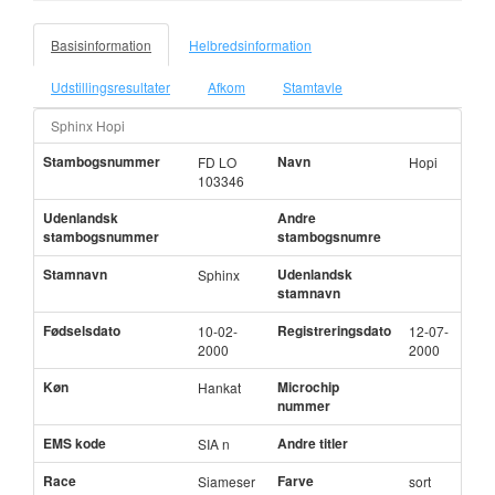
Basisinformation
Helbredsinformation
Udstillingsresultater
Afkom
Stamtavle
Sphinx Hopi
Stambogsnummer
Navn
FD LO
Hopi
103346
Udenlandsk
Andre
stambogsnummer
stambogsnumre
Stamnavn
Udenlandsk
Sphinx
stamnavn
Fødselsdato
Registreringsdato
10-02-
12-07-
2000
2000
Køn
Microchip
Hankat
nummer
EMS kode
Andre titler
SIA n
Race
Farve
Siameser
sort