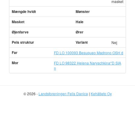
masket
Mængde hvidt
Mønster
Masket
Hale
Øjenfarve
Ører
Pels struktur
Variant
Nej
Far
FD LO 100093 Besuqueo Madrono OSH d
Mor
FD LO 98322 Helena Naryschkina*D SIA
n
© 2026 -
Landsforeningen Felis Danica
|
Kehätieto Oy