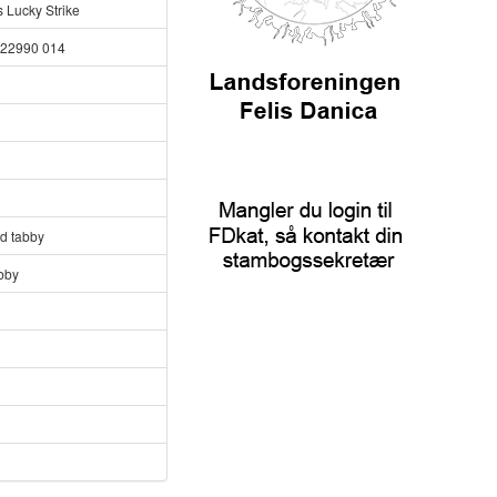
 Lucky Strike
122990 014
ed tabby
bby