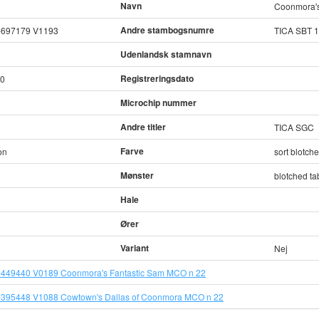
Navn
Coonmora's
Andre stambogsnumre
-697179 V1193
TICA SBT 
Udenlandsk stamnavn
Registreringsdato
90
Microchip nummer
Andre titler
TICA SGC
Farve
on
sort blotch
Mønster
blotched ta
Hale
Ører
Variant
Nej
449440 V0189 Coonmora's Fantastic Sam MCO n 22
395448 V1088 Cowtown's Dallas of Coonmora MCO n 22