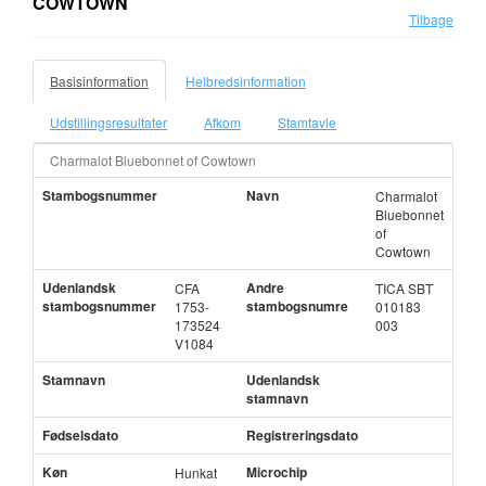
COWTOWN
Tilbage
Basisinformation
Helbredsinformation
Udstillingsresultater
Afkom
Stamtavle
Charmalot Bluebonnet of Cowtown
Stambogsnummer
Navn
Charmalot
Bluebonnet
of
Cowtown
Udenlandsk
Andre
CFA
TICA SBT
stambogsnummer
stambogsnumre
1753-
010183
173524
003
V1084
Stamnavn
Udenlandsk
stamnavn
Fødselsdato
Registreringsdato
Køn
Microchip
Hunkat