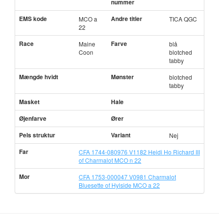
nummer
EMS kode
Andre titler
MCO a
TICA QGC
22
Race
Farve
Maine
blå
Coon
blotched
tabby
Mængde hvidt
Mønster
blotched
tabby
Masket
Hale
Øjenfarve
Ører
Pels struktur
Variant
Nej
Far
CFA 1744-080976 V1182 Heidi Ho Richard III
of Charmalot MCO n 22
Mor
CFA 1753-000047 V0981 Charmalot
Bluesette of Hylside MCO a 22