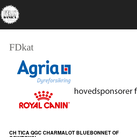
FDkat
CH TICA QGC CHARMALOT BLUEBONNET OF