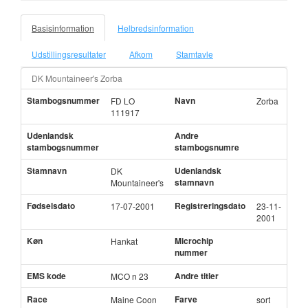
Basisinformation
Helbredsinformation
Udstillingsresultater
Afkom
Stamtavle
DK Mountaineer's Zorba
Stambogsnummer
Navn
FD LO
Zorba
111917
Udenlandsk
Andre
stambogsnummer
stambogsnumre
Stamnavn
Udenlandsk
DK
stamnavn
Mountaineer's
Fødselsdato
Registreringsdato
17-07-2001
23-11-
2001
Køn
Microchip
Hankat
nummer
EMS kode
Andre titler
MCO n 23
Race
Farve
Maine Coon
sort