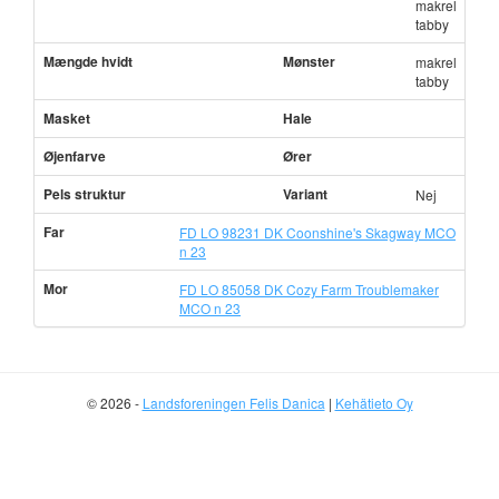
makrel
tabby
Mængde hvidt
Mønster
makrel
tabby
Masket
Hale
Øjenfarve
Ører
Pels struktur
Variant
Nej
Far
FD LO 98231 DK Coonshine's Skagway MCO
n 23
Mor
FD LO 85058 DK Cozy Farm Troublemaker
MCO n 23
© 2026 -
Landsforeningen Felis Danica
|
Kehätieto Oy