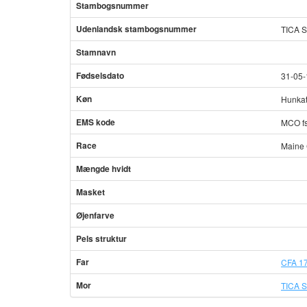
Stambogsnummer
Udenlandsk stambogsnummer
TICA 
Stamnavn
Fødselsdato
31-05
Køn
Hunka
EMS kode
MCO f
Race
Maine
Mængde hvidt
Masket
Øjenfarve
Pels struktur
Far
CFA 17
Mor
TICA S