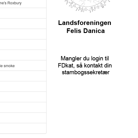
ne's Roxbury
rtie smoke