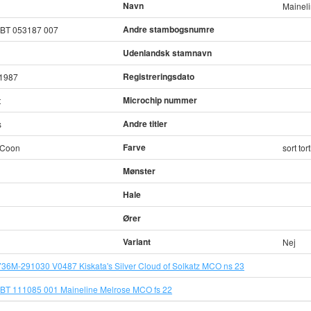
Navn
Maineli
Andre stambogsnumre
SBT 053187 007
Udenlandsk stamnavn
Registreringsdato
-1987
Microchip nummer
t
Andre titler
s
Farve
 Coon
sort to
Mønster
Hale
Ører
Variant
Nej
36M-291030 V0487 Kiskata's Silver Cloud of Solkatz MCO ns 23
BT 111085 001 Maineline Melrose MCO fs 22