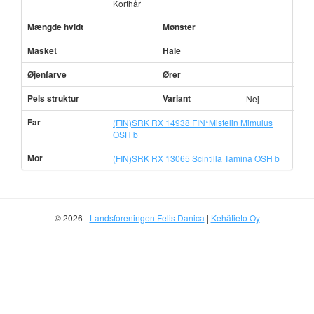
Korthår
Mængde hvidt
Mønster
Masket
Hale
Øjenfarve
Ører
Pels struktur
Variant
Nej
Far
(FIN)SRK RX 14938 FIN*Mistelin Mimulus
OSH b
Mor
(FIN)SRK RX 13065 Scintilla Tamina OSH b
© 2026 -
Landsforeningen Felis Danica
|
Kehätieto Oy