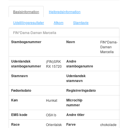
Basisinformation
Helbredsinformation
Udstillingsresultater
Afkom
Stamtavle
FIN*Dama-Daman Marcella
Stambogsnummer
Navn
FIN*Dama-
Daman
Marcella
Udenlandsk
Andre
(FIN)SRK
stambogsnummer
stambogsnumre
RX 15720
Stamnavn
Udenlandsk
stamnavn
Fødselsdato
Registreringsdato
Køn
Microchip
Hunkat
nummer
EMS kode
Andre titler
OSH b
Race
Farve
Orientalsk
chokolade