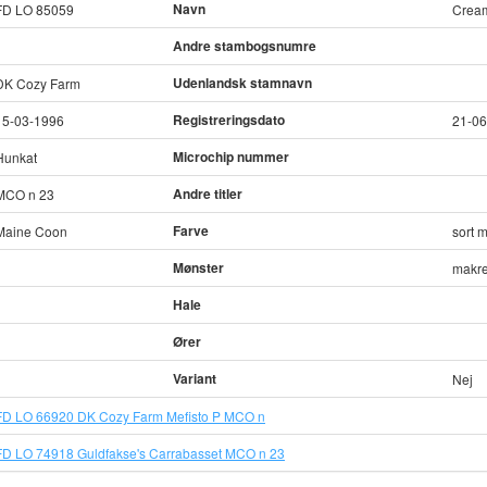
Navn
FD LO 85059
Cream
Andre stambogsnumre
Udenlandsk stamnavn
DK Cozy Farm
Registreringsdato
15-03-1996
21-06
Microchip nummer
Hunkat
Andre titler
MCO n 23
Farve
Maine Coon
sort 
Mønster
makre
Hale
Ører
Variant
Nej
FD LO 66920 DK Cozy Farm Mefisto P MCO n
FD LO 74918 Guldfakse's Carrabasset MCO n 23