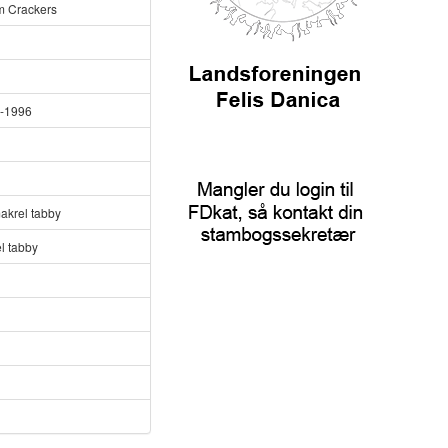
 Crackers
-1996
makrel tabby
l tabby