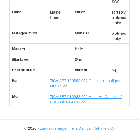
SGC
Race
Farve
Maine
sort sølv
Coon
blotched
tabby
Mængde hvidt
Mønster
blotched
tabby
Masket
Hale
Øjenfarve
Ører
Pels struktur
Variant
Nej
Far
TICA SBT 120582 002 Calicoon Hooligan
MCO d 22
Mor
TICA SBT 010982 002 Heidi Ho Camille of
Calicoon MCO ns 22
© 2026 -
Landsforeningen Felis Danica
|
Kehätieto Oy