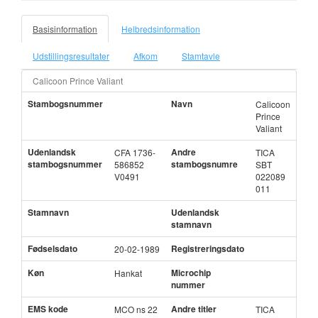
Basisinformation
Helbredsinformation
Udstillingsresultater
Afkom
Stamtavle
Calicoon Prince Valiant
Stambogsnummer
Navn
Calicoon
Prince
Valiant
Udenlandsk
Andre
CFA 1736-
TICA
stambogsnummer
stambogsnumre
586852
SBT
V0491
022089
011
Stamnavn
Udenlandsk
stamnavn
Fødselsdato
Registreringsdato
20-02-1989
Køn
Microchip
Hankat
nummer
EMS kode
Andre titler
MCO ns 22
TICA