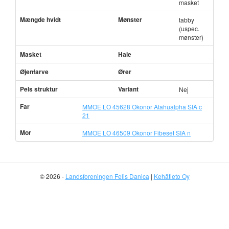
masket
Mængde hvidt
Mønster
tabby
(uspec.
mønster)
Masket
Hale
Øjenfarve
Ører
Pels struktur
Variant
Nej
Far
MMOE LO 45628 Okonor Atahualpha SIA c
21
Mor
MMOE LO 46509 Okonor Fibeset SIA n
© 2026 -
Landsforeningen Felis Danica
|
Kehätieto Oy