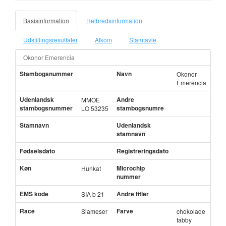
Basisinformation
Helbredsinformation
Udstillingsresultater
Afkom
Stamtavle
Okonor Emerencia
Stambogsnummer
Navn
Okonor
Emerencia
Udenlandsk
Andre
MMOE
stambogsnummer
stambogsnumre
LO 53235
Stamnavn
Udenlandsk
stamnavn
Fødselsdato
Registreringsdato
Køn
Microchip
Hunkat
nummer
EMS kode
Andre titler
SIA b 21
Race
Farve
Siameser
chokolade
tabby