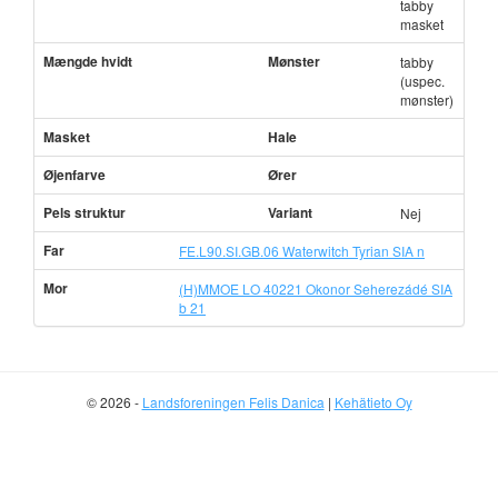
tabby
masket
Mængde hvidt
Mønster
tabby
(uspec.
mønster)
Masket
Hale
Øjenfarve
Ører
Pels struktur
Variant
Nej
Far
FE.L90.SI.GB.06 Waterwitch Tyrian SIA n
Mor
(H)MMOE LO 40221 Okonor Seherezádé SIA
b 21
© 2026 -
Landsforeningen Felis Danica
|
Kehätieto Oy