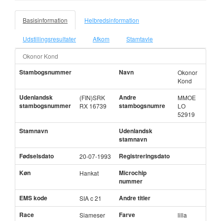
Basisinformation
Helbredsinformation
Udstillingsresultater
Afkom
Stamtavle
Okonor Kond
Stambogsnummer
Navn
Okonor
Kond
Udenlandsk
Andre
(FIN)SRK
MMOE
stambogsnummer
stambogsnumre
RX 16739
LO
52919
Stamnavn
Udenlandsk
stamnavn
Fødselsdato
Registreringsdato
20-07-1993
Køn
Microchip
Hankat
nummer
EMS kode
Andre titler
SIA c 21
Race
Farve
Siameser
lilla