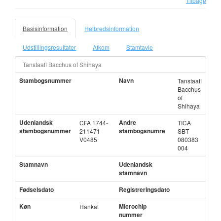
Tilbage
Basisinformation
Helbredsinformation
Udstillingsresultater
Afkom
Stamtavle
Tanstaafl Bacchus of Shihaya
Stambogsnummer
Navn
Tanstaafl
Bacchus
of
Shihaya
Udenlandsk
Andre
CFA 1744-
TICA
stambogsnummer
stambogsnumre
211471
SBT
V0485
080383
004
Stamnavn
Udenlandsk
stamnavn
Fødselsdato
Registreringsdato
Køn
Microchip
Hankat
nummer