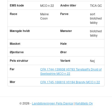
EMS kode
Andre titler
MCO n 22
TICA GC
Race
Farve
Maine
sort
Coon
blotched
tabby
Mængde hvidt
Mønster
blotched
tabby
Masket
Hale
Øjenfarve
Ører
Pels struktur
Variant
Nej
Far
CFA 1744-139938 V0783 Tanstaafl's Druid of
Seelieshire MCO n 22
Mor
CFA 1745-166816 V0184 Brandy MCO n 22
© 2026 -
Landsforeningen Felis Danica
|
Kehätieto Oy